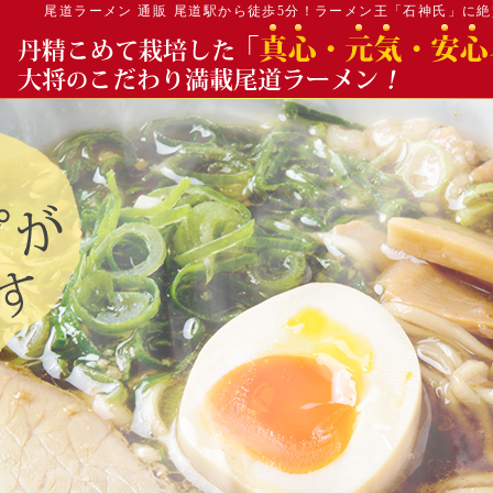
尾道ラーメン 通販
尾道駅から徒歩5分！ラーメン王「石神氏」に